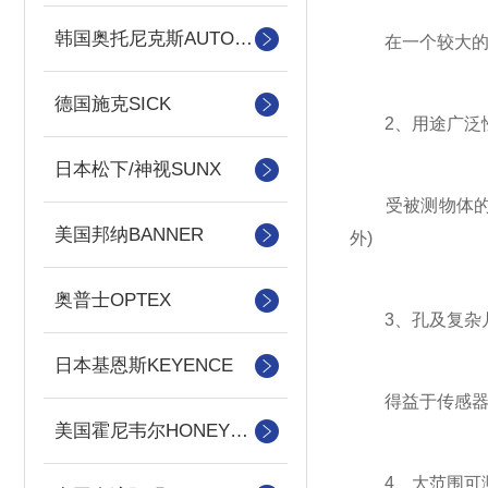
韩国奥托尼克斯AUTONICS
在一个较大的工
德国施克SICK
2、用途广泛
日本松下/神视SUNX
受被测物体的材
美国邦纳BANNER
外)
奥普士OPTEX
3、孔及复杂几
日本基恩斯KEYENCE
得益于传感器的
美国霍尼韦尔HONEYWELL
4、大范围可