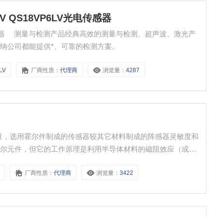
LV QS18VP6LV光电传感器
纳公司都能提供*、可靠的检测方案。
LV
厂商性质：
代理商
浏览量：
4287
压力测量，选用霍尔件制成的传感器较其它材料制成的阵感器灵敏度和
霍尔元件，但它的工作原理是利用半导体材料的磁阻效应（或称
于感应电动势相对于电流的方向，霍尔电势是垂直于电流方向的
厂商性质：
代理商
浏览量：
3422
阻变化，磁电式传感器解析，磁电式传感器的原理结构及其应用