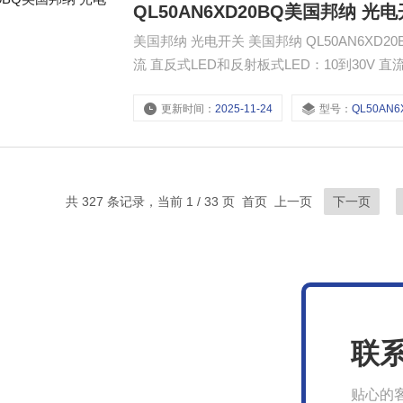
QL50AN6XD20BQ美国邦纳 光
美国邦纳 光电开关 美国邦纳 QL50AN6XD20BQ 光电开关 邦纳 QS30光电传感器技术参数： 供电电压及电
流 直反式LED和反射板式LED：10到30V 
DC（10%大纹波），空载时消耗电流小于35mA
更新时间：
2025-11-24
型号：
QL50AN6XD
共 327 条记录，当前 1 / 33 页 首页 上一页
下一页
联
贴心的