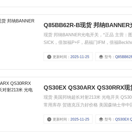
Q85BB62R-B现货 邦纳BANN
现货 邦纳BANNER光电开关，*正品 主营：
SICK，倍加福P+F，易福门IFM，倍福Beckhof
e+H,德国菲尼克斯Phoenix，德国海德HEID
更新时间：
2025-11-25
型号：
Q85BB62
LEINE&LINDE等优势产品欢迎询
QS30EX QS30ARX QS30R
现货 美国邦纳超长对射213米 光电开关 QS30E
常用库存 贺德克压力好价格 美国森纳士华中
尼克斯 皮尔兹 易福门 倍加福 倍福 海德汉 
更新时间：
2025-11-25
型号：
QS30EX QS30ARX 
全产品 机器视觉 激光读码器 工业无线网络产