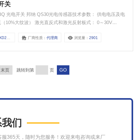
电开关
直流（10%大纹波） 激光直反式和激光反射板式： 0～30V
 光源波长 可见光型号： 660 nm 可见红光
20BQ
厂商性质：
代理商
浏览量：
2901
末页
跳转到第
页
系我们
客服365天，随时为您服务！欢迎来电咨询或来厂