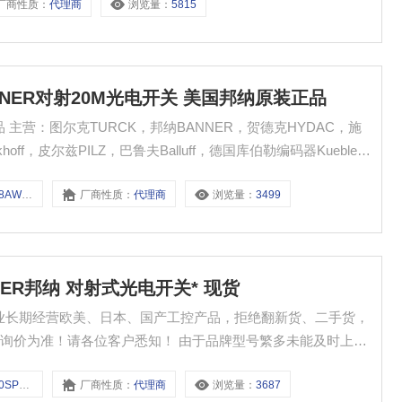
厂商性质：
代理商
浏览量：
5815
RBANNER对射20M光电开关 美国邦纳原装正品
品 主营：图尔克TURCK，邦纳BANNER，贺德克HYDAC，施
ff，皮尔兹PILZ，巴鲁夫Balluff，德国库伯勒编码器Kuebler,
IDENHAIN，德国亨士乐编码器Hengslter，德国林德编码器
S18RW3R
厂商性质：
代理商
浏览量：
3499
BANNER邦纳 对射式光电开关* 现货
本店专业长期经营欧美、日本、国产工控产品，拒绝翻新货、二手货，
询价为准！请各位客户悉知！ 由于品牌型号繁多未能及时上
入消费者保障计划，提供保障，购物更放心
30SN6R
厂商性质：
代理商
浏览量：
3687