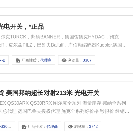
ER光电开关，*正品
图尔克TURCK，邦纳BANNER，德国贺德克HYDAC，施克
f，皮尔兹PILZ，巴鲁夫Balluff，库伯勒编码器Kuebler,德国
ENHAIN，德国亨士乐编码器Hengslter，德国林德编码器
R-B
厂商性质：
代理商
浏览量：
3307
RX现货 美国邦纳超长对射213米 光电开关
X QS30ARX QS30RRX 图尔克全系列 海量库存 邦纳全系列
区总代理 德国巴鲁夫授权代理 施克全系列好价格 秒报价 经销菲
BANNER邦纳主营以下产品： 光电传感器 测量与检测产品 机床安
QS30RRX
厂商性质：
代理商
浏览量：
3742
品