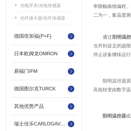
光电开关/光电传感器
率限幅曲线编程、
二为一，集温度测
光纤放大器/光纤传感器
德国倍加福(P+F)
通过
阳明温
当升到设定的超
日本欧姆龙OMRON
停止设备继续运行
易福门IFM
阳明温控器原理
德国图尔克TURCK
高低转变由数字温
其他优势产品
阳明温控器
或
瑞士佳乐CARLOGAVAAZZL