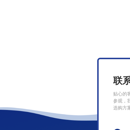
联
贴心的
参观，
选购方