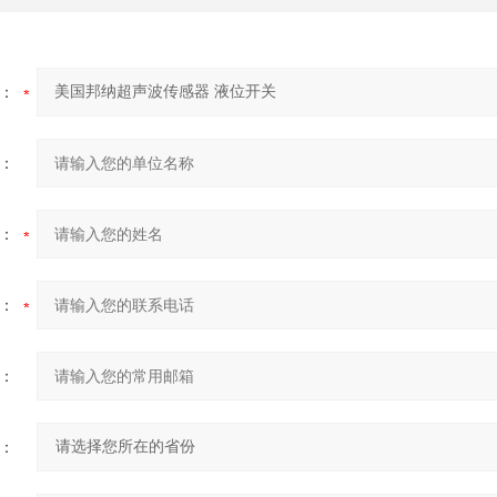
：
：
：
：
：
：