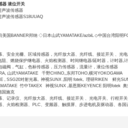
感器 液位开关
A超声波传感器
超声波传感器S18UUAQ
国BANNER邦纳 ◇日本山武YAMATAKE/azbiL ◇中国台湾阳明FO
幕、安全光栅、区域传感器，光纤放大器、光纤线、接近开关 、光
热电阻、燃烧保护继电器、火焰检测器、时间继电器/延时器，计时器,
电磁阀，气缸，色标传感器，压力传感器，流量计，液位传感器
A, 山武YAMATAKE 千野CHINO,,东邦TOHO,横河YOKOGAWA
 , SSG20对射光幕, 神视SUNX ,阳明 fotek, 理研RIKEN 鲜光SU
ATAKE 竹中TAKEX 神视SUNX ,基恩斯KEYENCE 阳明fotek
 德国施克
幕、记录仪、光纤放大器、光纤线、接近开关 、光电开关、行程开关
器、火焰检测器、PLC、变频器、触摸屏、步进电机及驱动器、各国