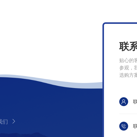
联
贴心的
参观，
选购方
我们
联