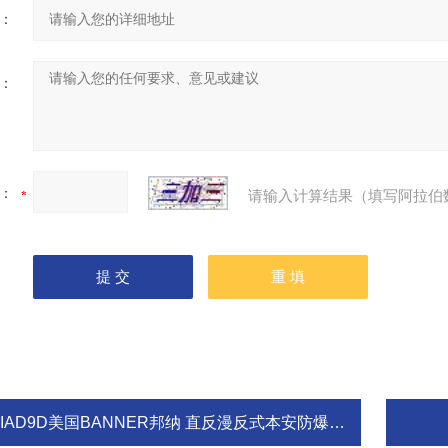
：
：
：
请输入计算结果（填写阿拉伯
IAD9D美国BANNER邦纳 直反漫反式本安防爆传感器