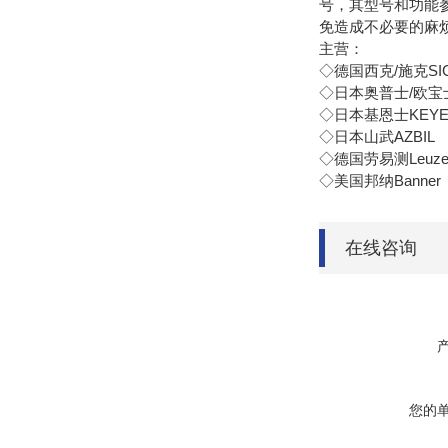
号，其型号和功能
免造成不必要的麻
主营：
◇德国西克/施克SI
◇日本奥普士/欧宝士
◇日本基恩士KEYE
◇日本山武AZBIL
◇德国劳易测Leuz
◇美国邦纳Banner
在线咨询
您的