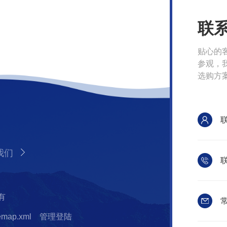
联
贴心的
参观，
选购方
我们
联
有
常
temap.xml
管理登陆