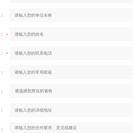
：
：
：
：
：
：
：