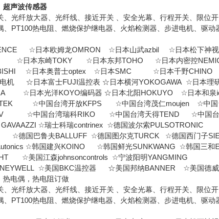
R 超声波传感器
关、光纤放大器、光纤线、接近开关 、安全光幕、行程开关、限位
偶、PT100热电阻、燃烧保护继电器、火焰检测器、步进电机、驱动
NCE ☆日本欧姆龙OMRON ☆日本山武azbil ☆日本松下神视Pan
X ☆日本东崎TOKY ☆日本东邦TOHO ☆日本内密控NEMI
UBISHI ☆日本奥普士optex ☆日本SMC ☆日本千野CHINO
O电机 ☆日本富士FUJI温控表 ☆日本横河YOKOGAWA ☆日本
RA ☆日本光洋KOYO编码器 ☆日本北阳HOKUYO ☆日本和泉id
TEK ☆中国台湾开放KFPS ☆中国台湾茂仁moujen ☆中国
NV ☆中国台湾瑞科RIKO ☆中国台湾天得TEND ☆中国台
AVAAZZI ☆瑞士科瑞contrinex ☆德国波尔索PULSOTRONIC
☆德国巴鲁夫BALLUFF ☆德国图尔克TURCK ☆德国西门子SIE
tonics ☆韩国建兴KOINO ☆韩国鲜光SUNKWANG ☆韩国三和
T ☆美国江森johnsoncontrols ☆宁波阳明YANGMING
EYWELL ☆美国BKC温控器 ☆美国邦纳BANNER ☆美国德威尔
，热电偶，热电阻订做
关、光纤放大器、光纤线、接近开关 、安全光幕、行程开关、限位
偶、PT100热电阻、燃烧保护继电器、火焰检测器、步进电机、驱动