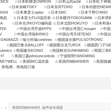
NCE ☆日本欧姆龙OMRON ☆日本山武azbil ☆日本松下神视Pan
X ☆日本东崎TOKY ☆日本东邦TOHO ☆日本内密控NEMI
UBISHI ☆日本奥普士optex ☆日本SMC ☆日本千野CHINO
O电机 ☆日本富士FUJI温控表 ☆日本横河YOKOGAWA ☆日本
RA ☆日本光洋KOYO编码器 ☆日本北阳HOKUYO ☆日本和泉id
TEK ☆中国台湾开放KFPS ☆中国台湾茂仁moujen ☆中国
NV ☆中国台湾瑞科RIKO ☆中国台湾天得TEND ☆中国台
AVAAZZI ☆瑞士科瑞contrinex ☆德国波尔索PULSOTRONIC
☆德国巴鲁夫BALLUFF ☆德国图尔克TURCK ☆德国西门子SIE
tonics ☆韩国建兴KOINO ☆韩国鲜光SUNKWANG ☆韩国三和
T ☆美国江森johnsoncontrols ☆宁波阳明YANGMING
EYWELL ☆美国BKC温控器 ☆美国邦纳BANNER ☆美国德威尔
，热电偶，热电阻订做
：