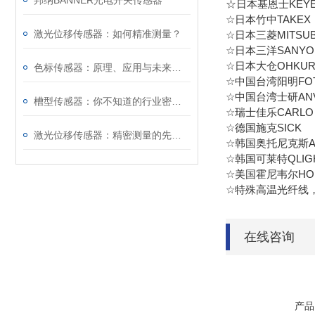
邦纳BANNER光电开关传感器
☆日本基恩士KEYE
☆日本竹中TAKE
激光位移传感器：如何精准测量？
☆日本三菱MITS
☆日本三洋SANY
☆日本大仓OHKU
色标传感器：原理、应用与未来发展
☆中国台湾阳明FO
☆中国台湾士研A
槽型传感器：你不知道的行业密码！
☆瑞士佳乐CARLO G
☆德国施克SICK 
激光位移传感器：精密测量的先锋探索
☆韩国奥托尼克斯Au
☆韩国可莱特QLIGH
☆美国霍尼韦尔HON
☆特殊高温光纤线
在线咨询
产品