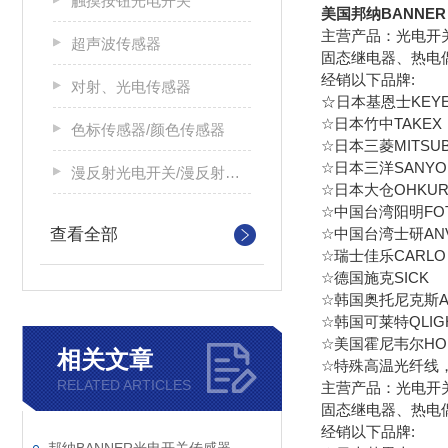
触摸按钮光电开关
美国邦纳BANNE
主营产品：光电开
超声波传感器
固态继电器、热电
经销以下品牌:
对射、光电传感器
☆日本基恩士KEYE
☆日本竹中TAKE
色标传感器/颜色传感器
☆日本三菱MITS
☆日本三洋SANY
漫反射光电开关/漫反射光电传感器
☆日本大仓OHKU
☆中国台湾阳明FO
查看全部
☆中国台湾士研A
☆瑞士佳乐CARLO G
☆德国施克SICK 
☆韩国奥托尼克斯Au
☆韩国可莱特QLIGH
☆美国霍尼韦尔HON
相关文章
☆特殊高温光纤线
RELATED ARTICLES
主营产品：光电开
固态继电器、热电
经销以下品牌: