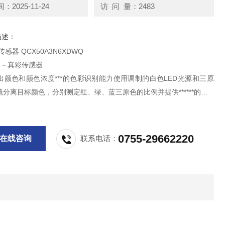
2025-11-24
访 问 量：2483
描述：
感器 QCX50A3N6XDWQ
列－真彩传感器
测出颜色和颜色浓度***的色彩识别能力使用调制的白色LED光源和三原
分离目标颜色，分别测定红、绿、蓝三原色的比例并提供******的
。而以往的色标传感器只是检测目标物颜色的灰度值并非真正色彩。
通过算术运算，***地分辨出各种颜色
可自行设定待检测的颜色（包括颜色浓度）
0755-29662220
在线咨询
联系电话：