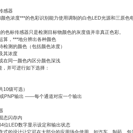
彩传感器
色和颜色浓度***的色彩识别能力使用调制的白色LED光源和三
往的色标传感器只是检测目标物颜色的灰度值并非真正色彩。
运算，***地分辨出各种颜色
定待检测的颜色（包括颜色浓度）
色及其浓度
类或在同一颜色内区分颜色深浅
能，并可进行如下选择：
共10级可选）
N或PNP输出 ——每个通道对应一个输出
器
在固态闪存内
灯和4位LED数字显示设定和输出状态
自含式的设计让它可在大部分的应用场合使用，如汽车、制药、