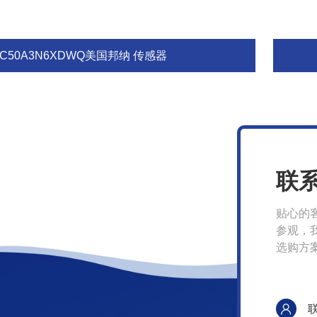
C50A3N6XDWQ美国邦纳 传感器
联
贴心的
参观，
选购方