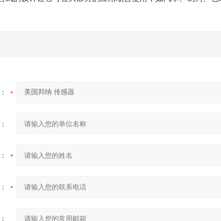
。
：
：
：
：
：