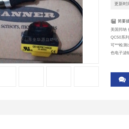
更新时间：
简要
美国邦纳 传
QC50系
可***检
色电子滤镜
色彩检测
• 传感器
• 用户