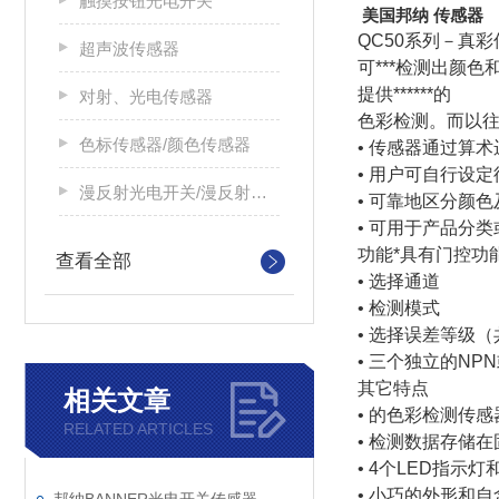
触摸按钮光电开关
美国邦纳 传感器
QC50系列－真
超声波传感器
可***检测出颜
提供******的
对射、光电传感器
色彩检测。而以
色标传感器/颜色传感器
• 传感器通过算术
• 用户可自行设
漫反射光电开关/漫反射光电传感器
• 可靠地区分颜
• 可用于产品分
功能*具有门控功
查看全部
• 选择通道
• 检测模式
• 选择误差等级（
• 三个独立的NP
其它特点
相关文章
• 的色彩检测传感
RELATED ARTICLES
• 检测数据存储
• 4个LED指示
• 小巧的外形和