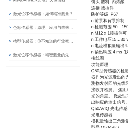
邦纳BANNER光电开关传感器
镜头 塑料, 丙烯酸
连接 接插件
激光位移传感器：如何精准测量？
防护等级 IP67
n 前景和背景抑制
n 检测范围 50…15
色标传感器：原理、应用与未来发展
n M12 x 1接插件可
n 工作电压15…30 
槽型传感器：你不知道的行业密码！
n 电流模拟量输出4…
n 输出响应 4 ms (快
激光位移传感器：精密测量的先锋探索
接线图
功能原理
Q50型传感器的检
器作为光源发出的
测物发射回的光线
接收并检测。 焦
光的角度。 微处
出响应的输出信号
Q50AVIQ 光电传
光电传感器
模拟量输出三角测
型号 Q50AVIQ