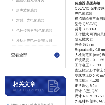
触摸按钮光电开关
传感器 美国邦纳
Q50AVIQ 光电传
超声波传感器
光电传感器
模拟量输出三角测
对射、光电传感器
型号 Q50AVIQ
货号 3063863
色标传感器/颜色传感器
工作模式 可调背
发光模式 红
漫反射光电开关/漫反射光电传感器
波长 685 nm
Repeatability 0.5 
查看全部
大检测范围 [mm] 5
环境温度 -10…+55
工作电压 15…30
直流额定工作电流 ð 
空载电流I0 ð 70 m
电流输出 4…20
相关文章
正常延迟 ð 2 s
RELATED ARTICLES
设计 方型, Q50
尺寸 49.8 x 19.7 x 
外壳材料 塑料, AB