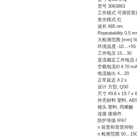
货号 3063863
工作模式 可调背
发光模式 红
波长 685 nm
Repeatability 0.5 
大检测范围 [mm] 5
环境温度 -10…+55
工作电压 15…30
直流额定工作电流 ð 
空载电流I0 ð 70 m
电流输出 4…20
正常延迟 ð 2 s
设计 方型, Q50
尺寸 49.8 x 19.7 x 
外壳材料 塑料, AB
镜头 塑料, 丙烯酸
连接 接插件
防护等级 IP67
n 前景和背景抑制
n 检测范围 50…15