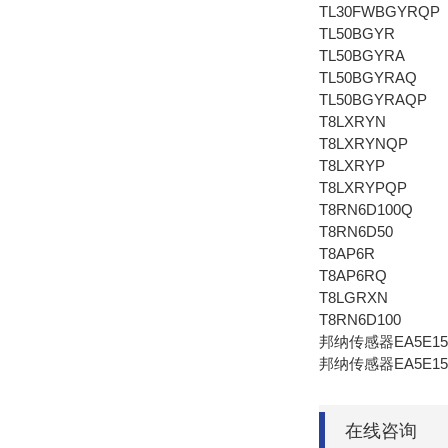
TL30FWBGYRQP
TL50BGYR
TL50BGYRA
TL50BGYRAQ
TL50BGYRAQP
T8LXRYN
T8LXRYNQP
T8LXRYP
T8LXRYPQP
T8RN6D100Q
T8RN6D50
T8AP6R
T8AP6RQ
T8LGRXN
T8RN6D100
邦纳传感器EA5E15
邦纳传感器EA5E15
在线咨询