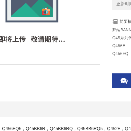
更新时间：
简要
邦纳BANN
Q45系列
Q456E
Q456EQ
Q456EQ5
Q45BB6R
Q45BB6
Q45BB6R
Q452E
Q452EQ
Q452EQ1
Q45VR2R
Q45VR2
，Q456EQ5，Q45BB6R，Q45BB6RQ，Q45BB6RQ5，Q452E，Q45