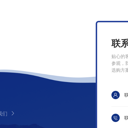
联
贴心的
参观，
选购方
我们
联