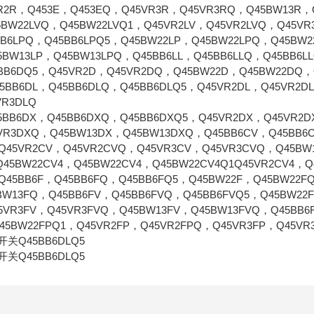
Q45BW2
R2R，Q453E，Q453EQ，Q45VR3R，Q45VR3RQ，Q45BW13R，Q
Q45BW2
5BW22LVQ，Q45BW22LVQ1，Q45VR2LV，Q45VR2LVQ，Q45VR
BB6LPQ，Q45BB6LPQ5，Q45BW22LP，Q45BW22LPQ，Q45BW2
Q45BW2
5BW13LP，Q45BW13LPQ，Q45BB6LL，Q45BB6LLQ，Q45BB6LL
Q453E
BB6DQ5，Q45VR2D，Q45VR2DQ，Q45BW22D，Q45BW22DQ，
Q453EQ
5BB6DL，Q45BB6DLQ，Q45BB6DLQ5，Q45VR2DL，Q45VR2D
Q45VR3R
VR3DLQ
Q45VR3
5BB6DX，Q45BB6DXQ，Q45BB6DXQ5，Q45VR2DX，Q45VR2
VR3DXQ，Q45BW13DX，Q45BW13DXQ，Q45BB6CV，Q45BB6
Q45VR2CV，Q45VR2CVQ，Q45VR3CV，Q45VR3CVQ，Q45BW
Q45BW22CV4，Q45BW22CV4，Q45BW22CV4Q1Q45VR2CV4，
Q45BB6F，Q45BB6FQ，Q45BB6FQ5，Q45BW22F，Q45BW22F
BW13FQ，Q45BB6FV，Q45BB6FVQ，Q45BB6FVQ5，Q45BW22
5VR3FV，Q45VR3FVQ，Q45BW13FV，Q45BW13FVQ，Q45BB6
45BW22FPQ1，Q45VR2FP，Q45VR2FPQ，Q45VR3FP，Q45VR
关Q45BB6DLQ5
关Q45BB6DLQ5