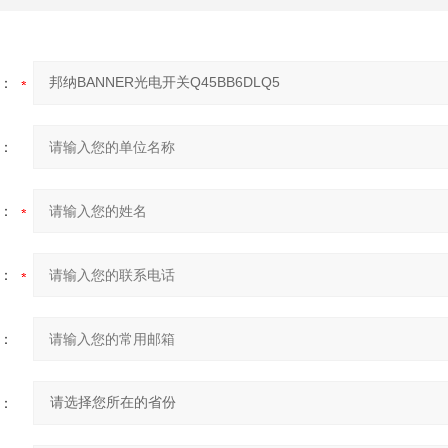
：
：
：
：
：
：