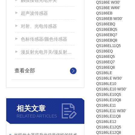
触摸按钮光电开关
QS186E W/30'
QS186E W/66'
超声波传感器
QS186EB
QS186EB W/30'
QS186EBQ
对射、光电传感器
QS186EBQ5
QS186EBQ7
色标传感器/颜色传感器
QS186EBQ8
QS186EL11Q5
QS186EQ
漫反射光电开关/漫反射光电传感器
QS186EQ5
QS186EQ7
QS186EQ8
查看全部
QS186LE
QS186LE W/3
QS186LE10
QS186LE10 W/30
QS186LE10Q5
QS186LE10Q8
QS186LE11
相关文章
QS186LE11 W/3
RELATED ARTICLES
QS186LE11Q8
QS186LE12
QS186LE12Q5
QS186LE12Q8