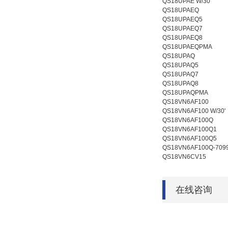
QS18UPAE W/30'
QS18UPAEQ
QS18UPAEQ5
QS18UPAEQ7
QS18UPAEQ8
QS18UPAEQPMA
QS18UPAQ
QS18UPAQ5
QS18UPAQ7
QS18UPAQ8
QS18UPAQPMA
QS18VN6AF100
QS18VN6AF100 W/30'
QS18VN6AF100Q
QS18VN6AF100Q1
QS18VN6AF100Q5
QS18VN6AF100Q-709
QS18VN6CV15
在线咨询