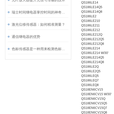
光纤放大器提升光信号传输的技术
QS186LE14
QS186LE14Q5
QS186LE14Q8
瑞士时间继电器掌控时间的神奇工具
QS186LE2
QS186LE210
激光位移传感器：如何精准测量？
QS186LE211
QS186LE212
QS186LE212Q
通信继电器的优势
QS186LE212Q5
QS186LE212Q8
QS186LE214
色标传感器是一种用来检测色标位置的检测装置
QS186LE214 W/30
QS186LE214Q5
QS186LE214Q8
QS186LE2Q
QS186LE2Q5
QS186LEQ5
QS186LEQ7
QS186LEQ8
QS18EN6CV15
QS18EN6CV15 W/30'
QS18EN6CV15Q
QS18EN6CV15Q5
QS18EN6CV15Q7
QS18EN6CV15Q8