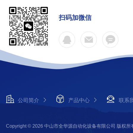
扫码加微信
公司简介
产品中心
联系
Copyright © 2026 中山市全华源自动化设备有限公司 版权所