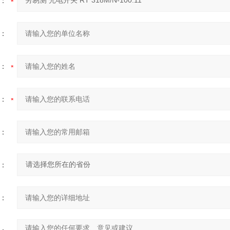
：
：
：
：
：
：
：