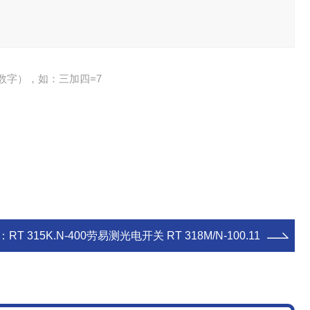
数字），如：三加四=7
：
RT 315K.N-400劳易测光电开关 RT 318M/N-100.11