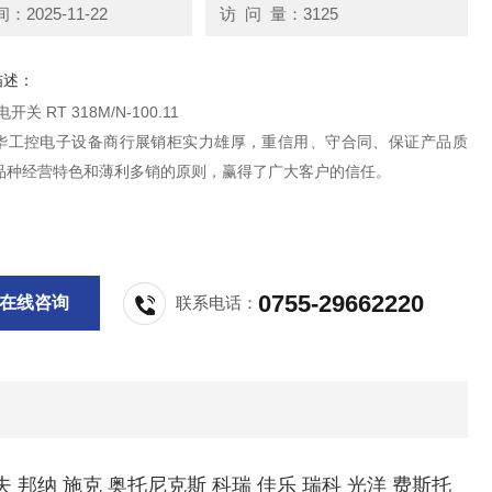
2025-11-22
访 问 量：3125
描述：
关 RT 318M/N-100.11
华工控电子设备商行展销柜实力雄厚，重信用、守合同、保证产品质
品种经营特色和薄利多销的原则，赢得了广大客户的信任。
0755-29662220
在线咨询
联系电话：
夫 邦纳 施克 奥托尼克斯 科瑞 佳乐 瑞科 光洋 费斯托