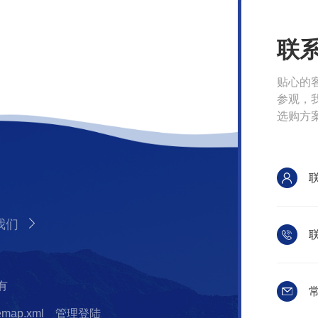
联
贴心的
参观，
选购方
我们
联
有
常
temap.xml
管理登陆