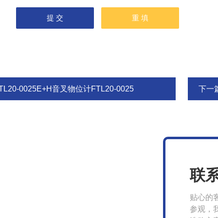
TL20-0025E+H音叉物位计FTL20-0025
下一
联
贴心的
参观，