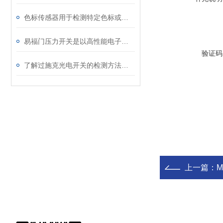
色标传感器用于检测特定色标或物体上的斑点
易福门压力开关是以高性能电子元器件为基础
验证码
了解过施克光电开关的检测方法有哪些吗
上一篇：
M