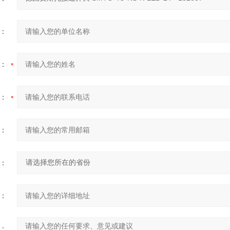
：
：
：
：
：
：
：