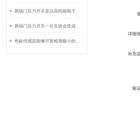
易福门压力开关是以高性能电子元器件为基础
易福门压力开关一旦失效会造成哪些影响呢？
详细
色标传感器能够可靠检测极小的标记和对比度
补充
验