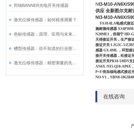
N
I3-M10-AN6X/S9
邦纳BANNER光电开关传感器
供应 全新图尔克耐
NI3-M10-AN6X/S90
激光位移传感器：如何精准测量？
FA18-8LA电感式接近开
施耐德传感器 XS4P30
色标传感器：原理、应用与未来发展
N20ME1，倍福宁 HD-G
天得接近开关，生产接近开关
接近开关 LJG5C-5
槽型传感器：你不知道的行业密码！
感器 GX-8ML ，
接开关传感器，松接近开关下G
接近开关PR18-5/8DN
激光位移传感器：精密测量的先锋探索
AN6X /NI5-Q18-
P+F/倍加福电感式接近开
NO-V1，NBN8-18
在线咨询