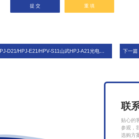
J-D21/HPJ-E21/HPV-S11山武HPJ-A21光电开关HPJ-R21传感器HPJ-T21
下一篇
联
贴心的
参观，
选购方