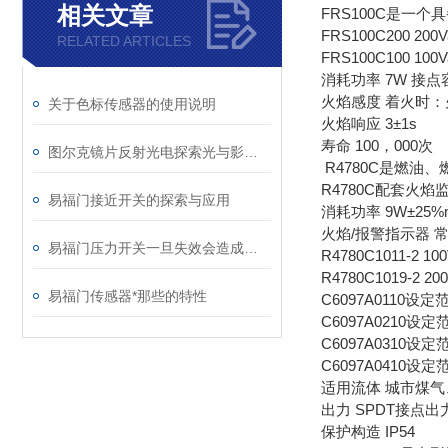
相关文章
FRS100C是
FRS100C200 200
RELATED ARTICLES
FRS100C100 100
消耗功率 7W 接点容
火焰感度 着火时：
关于色标传感器的使用说明
火焰响应 3±1s
寿命 100，000次
图尔克镜片反射光电探索光与影的奇妙交织
R4780C是燃油
R4780C配套火焰监
易福门接近开关的探索与应用
消耗功率 9W±25%
火焰/报警指示器
易福门压力开关一旦失效会造成哪些影响呢？
R4780C1011-2 10
R4780C1019-2 2
易福门传感器*那些的特性
C6097A0110设定
C6097A0210设定
C6097A0310设定
C6097A0410设定
适用流体 城市煤
出力 SPDT接点出
保护构造 IP54