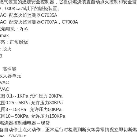
中型燃气装置的燃烧安全控制器，它提供燃烧装置自动点火控制和安全
，000Kcal/h以下的燃烧装置。
00VAC 配套火焰监测器C7035A
200VAC 配套火焰监测器C7007A，C7008A
s火焰电流：2μA
 max
常亮：正常燃烧
：脱火
败
、高性能
放大器单元
0VAC
00VAC
范围 0.1～1KPa 允许压力 20KPa
范围0.25～5KPa 允许压力30KPa
范围3～15KPa 允许压力50KPa
范围10～50KPa 允许压力150KPa
火焰燃烧器控制继电器→现货
一个具备自动停止点火动作，正常运行时检测到断火等异常情况立即切断
Vac，50/60Hz