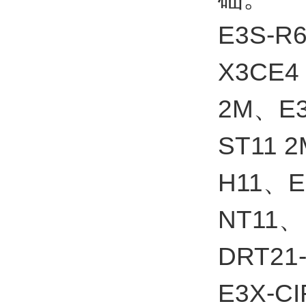
E3S-R
X3CE4
2M、E3
ST11 
H11、E
NT11、
DRT21-
E3X-C