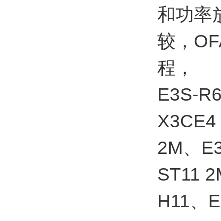
和功率
较，O
程，
E3S-R
X3CE4
2M、E3
ST11 
H11、E