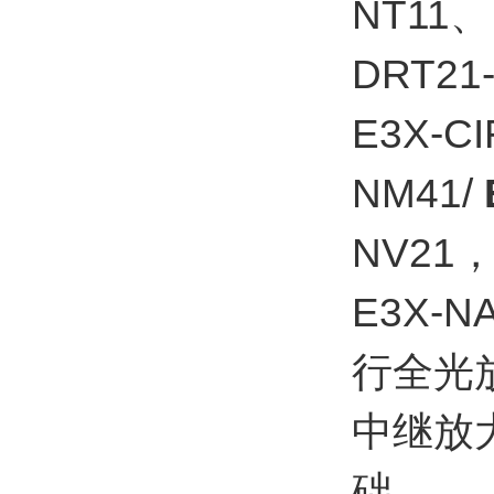
NT11、
DRT21-
E3X-C
NM41/
NV21，
E3X-N
行全光
中继放
础。