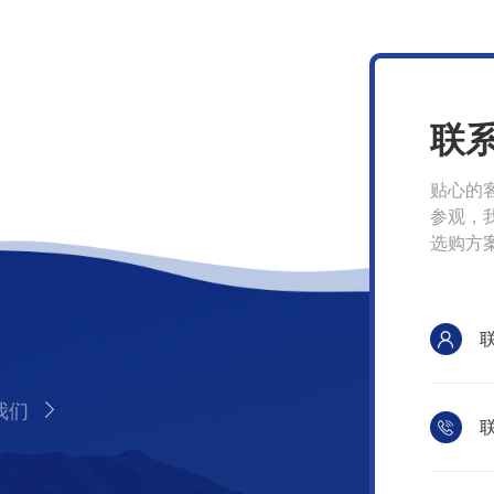
联
贴心的
参观，
选购方
我们
联