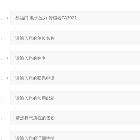
：
：
：
：
：
：
：