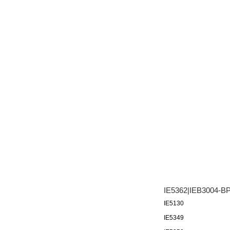
IE5362|IEB3004
IE5130
IE5349