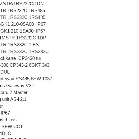
MSTR/1RS232C/1DN
STR 1RS232C 1RS485
STR 1RS232C 1RS485
6GK1 210-0SA00 IP67
6GK1 210-1SA00 IP67
r 1MSTR 1RS232C 1DP
STR 1RS232C 1IBS
STR 1RS232C 1RS232C
ckkarte CP2430 für
-300 CP343-2 6GK7 343
ODUL
ateway RS485 B+W 1037
us Gateway V2.1
ard 2 Master
unit AS-i 2.1
er
 IP67
bschluss
5 SEW CCT
4DI C