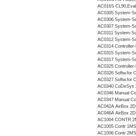
AC016S CL90,Evalua
AC0305 System-So
AC0306 System-So
AC0307 System-So
AC0311 System-So
AC0312 System-So
AC0314 Controller
AC0315 System-So
AC0317 System-So
AC0325 Controller-
AC0326 Softw.for Co
AC0327 Softw.for Co
AC0340 CoDeSys 2.
AC0346 Manual C
AC0347 Manual Co
AC042A AirBox 2D
AC046A AirBox 2D
AC1004 CONTR 2
AC1005 Contr 1M
AC1006 Contr 2M