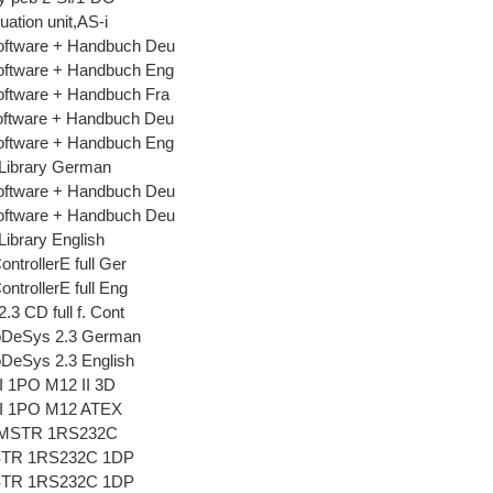
tion unit,AS-i
ftware + Handbuch Deu
ftware + Handbuch Eng
ftware + Handbuch Fra
ftware + Handbuch Deu
ftware + Handbuch Eng
-Library German
ftware + Handbuch Deu
ftware + Handbuch Deu
Library English
ntrollerE full Ger
ntrollerE full Eng
3 CD full f. Cont
oDeSys 2.3 German
DeSys 2.3 English
I 1PO M12 II 3D
I 1PO M12 ATEX
MSTR 1RS232C
STR 1RS232C 1DP
STR 1RS232C 1DP