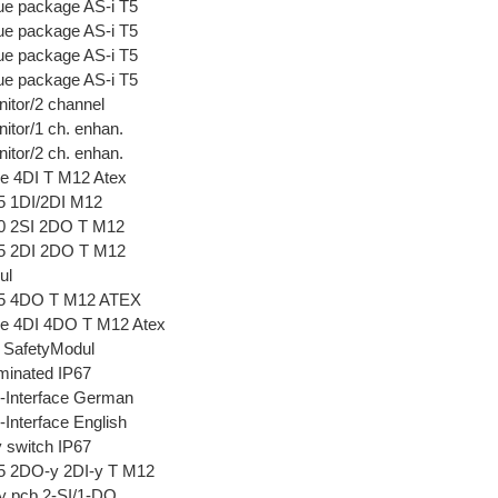
e package AS-i T5
e package AS-i T5
e package AS-i T5
e package AS-i T5
itor/2 channel
tor/1 ch. enhan.
tor/2 ch. enhan.
e 4DI T M12 Atex
5 1DI/2DI M12
0 2SI 2DO T M12
5 2DI 2DO T M12
ul
5 4DO T M12 ATEX
e 4DI 4DO T M12 Atex
 SafetyModul
minated IP67
-Interface German
Interface English
 switch IP67
5 2DO-y 2DI-y T M12
y pcb 2-SI/1-DO