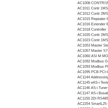
AC1008 CONTR/1
AC1011 Contr 1M
AC1012 Contr 2M
AC1015 Repeater 
AC1016 Extender 
AC1018 Controlle
AC1020 Contr 2M
AC1023 Contr 1M
AC1053 Master Ste
AC1057 Master S7
AC1060 ASI M-M
AC1092 Modbus G
AC1093 Modbus Pl
AC1095 PCB PCI-C
AC1144 Addressing 
AC1145 eAS-i Test
AC1146 AS-i Tuner
AC1147 AS-i Busa
AC1150 2DI RS48
AC2254 SmartL25 