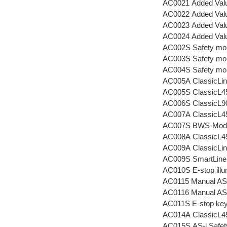
AC0021 Added Valu
AC0022 Added Valu
AC0023 Added Valu
AC0024 Added Valu
AC002S Safety mon
AC003S Safety moni
AC004S Safety moni
AC005A ClassicLin
AC005S ClassicL4
AC006S ClassicL9
AC007A ClassicL4
AC007S BWS-Mod
AC008A ClassicL4
AC009A ClassicLin
AC009S SmartLine
AC010S E-stop illu
AC0115 Manual AS
AC0116 Manual AS-
AC011S E-stop key
AC014A ClassicL4
AC015S AS-i Safet