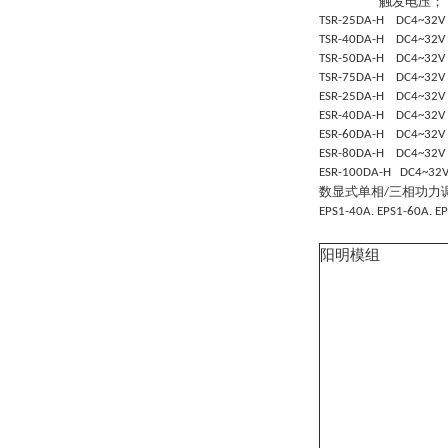
触发电压；
TSR-25DA-H DC4~32
TSR-40DA-H DC4~32
TSR-50DA-H DC4~32
TSR-75DA-H DC4~32
ESR-25DA-H DC4~32
ESR-40DA-H DC4~32
ESR-60DA-H DC4~32
ESR-80DA-H DC4~32
ESR-100DA-H DC4~3
数显式单相
三相功力
/
EPS1-40A. EPS1-60A. E
阳明模组