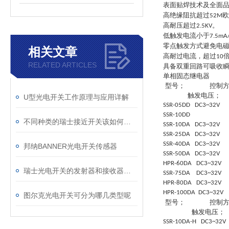
表面贴焊技术及全面品
高绝缘阻抗超过
欧
52M
高耐压超过
。
2.5KV
低触发电流小于
7.5mA
零点触发方式避免电
相关文章
高耐过电流，超过
10
RELATED ARTICLES
具备双重回路可吸收
单相固态继电器
型号；
控制
触发电压；
U型光电开关工作原理与应用详解
SSR-05DD DC3~32V
SSR-10DD
不同种类的瑞士接近开关该如何选择
SSR-10DA DC3~32V 
SSR-25DA DC3~32V 
SSR-40DA DC3~32V 
邦纳BANNER光电开关传感器
SSR-50DA DC3~32V 
HPR-60DA DC3~32V 
瑞士光电开关的发射器和接收器相对安放
SSR-75DA DC3~32V 
HPR-80DA DC3~32V 
HPR-100DA DC3~32V
图尔克光电开关可分为哪几类型呢
型号；
控制
触发电压；
SSR-10DA-H DC3~32