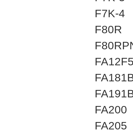
F7K-4
F80R
F80RP
FA12F
FA181
FA191
FA200
FA205