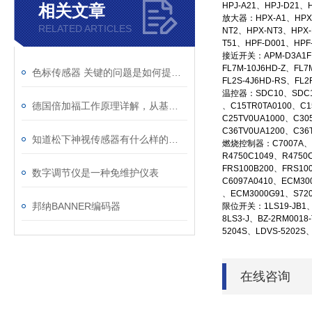
HPJ-A21、HPJ-D21、
相关文章
放大器：HPX-A1、HPX-
RELATED ARTICLES
NT2、HPX-NT3、HPX-
T51、HPF-D001、HPF
接近开关：APM-D3A1F、A
FL7M-10J6HD-Z、FL7
色标传感器 关键的问题是如何提高检测精度
FL2S-4J6HD-RS、FL2
温控器：SDC10、SDC15
德国倍加福工作原理详解，从基础到进阶
、C15TR0TA0100、C1
C25TV0UA1000、C30
C36TV0UA1200、C36
知道松下神视传感器有什么样的用途吗
燃烧控制器：C7007A、C70
R4750C1049、R4750
FRS100B200、FRS10
数字调节仪是一种免维护仪表
C6097A0410、ECM30
、ECM3000G91、S720
邦纳BANNER编码器
限位开关：1LS19-JB1、1J
8LS3-J、BZ-2RM0018
5204S、LDVS-5202S、
在线咨询